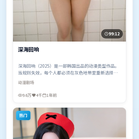
99:12
深海回响
深海回响（2025）是一部韩国出品的动漫类型作品。
当规则失效，每个人都必须在灰色地带里重新选择立
场与底线。群像刻画各有弧光，配角亦承担叙事推进
动漫
剧场
功能。由让-皮埃尔·热内执导，宋康昊、堺雅人、梁
朝伟，刘德华、周冬雨等联袂出演。影片于2025年3
9.6万
4千
1年前
月18日（韩国）在部分地区首映上线，适合喜欢动漫
题材的观众观看。
热门