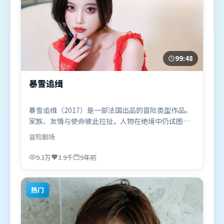
99:48
暴雪追缉
暴雪追缉（2017）是一部法国出品的冒险类型作品。
家族、友情与使命彼此拉扯，人物在绝境中仍试图守
住心中微光。类型元素被重新组合，既致敬经典也尝
冒险
剧场
试突破套路。由洪常秀执导，吴京、周迅、咏梅，杨
紫等联袂出演。影片于2017年3月24日（法国）在部
9.3万
3.9千
9年前
分地区首映上线，适合喜欢冒险题材的观众观看。
热门