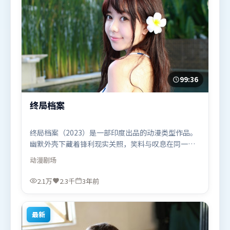
99:36
终局档案
终局档案（2023）是一部印度出品的动漫类型作品。
幽默外壳下藏着锋利现实关照，笑料与叹息在同一场
景里并存。摄影与美术共同营造出强烈地域气质，增
动漫
剧场
强沉浸感。由王家卫执导，雷佳音、白宇、段奕宏，
张家辉、周冬雨等联袂出演。影片于2023年7月7日
2.1万
2.3千
3年前
（印度）在部分地区首映上线，适合喜欢动漫题材的
观众观看。
最新