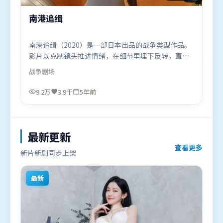
南港追缉
南港追缉（2020）是一部日本出品的战争类型作品。
影片以克制镜头推进情绪，在细节里埋下反转，直至
最后一刻才揭开谜底。群像刻画各有弧光，配角亦承
战争
剧场
担叙事推进功能。由毕赣执导，堺雅人、马东锡、谭
卓，刘德华等联袂出演。影片于2020年11月17日（日
9.2万
3.9千
5年前
本）在部分地区首映上线，适合喜欢战争题材的观众
观看。
最新更新
查看更多
新片新剧同步上架
最新