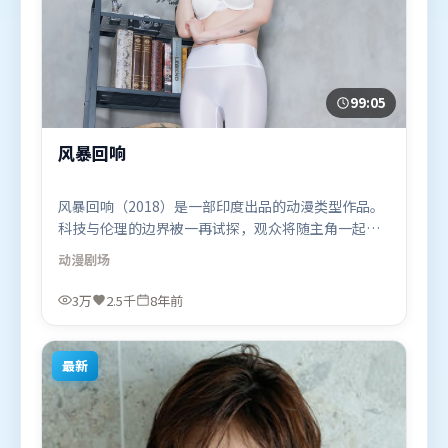
99:05
风暴回响
风暴回响（2018）是一部印度出品的动漫类型作品。
科技与伦理的边界被一再试探，观众将随主角一起经
历道德震荡。类型元素被重新组合，既致敬经典也尝
动漫
剧场
试突破套路。由李安执导，廖凡、段奕宏、赵丽颖，
木村拓哉等联袂出演。影片于2018年3月1日（印度）
3万
2.5千
8年前
在部分地区首映上线，适合喜欢动漫题材的观众观
看。
最新