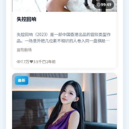
99:49
失控回响
失控回响（2023）是一部中国香港出品的冒险类型作
品。一场意外把几位素不相识的人卷入同一盘棋局，
信任与背叛交替上演。视听风格统一而富有实验感，
冒险
剧场
配乐与画面情绪贴合。由娄烨执导，王景春、汤唯、
堺雅人，梁朝伟、吴京、托尼·贾等联袂出演。影片
7.7万
3.5千
2年前
于2023年10月25日（中国香港）在部分地区首映上
线，适合喜欢冒险题材的观众观看。
最新