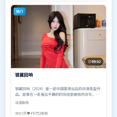
的观众观看。
热门
99:02
银翼回响
银翼回响（2024）是一部中国香港出品的动漫类型作
品。故事在一条看似平静的时间线里被悄然改写，人
物被迫直面过去与现在的撕裂。高潮段落信息密度
动漫
剧场
高，情绪释放与主题回扣同时完成。由雷德利·斯科
特执导，雷佳音、刘亦菲、秦海璐，木村拓哉等联袂
9.7万
4千
2年前