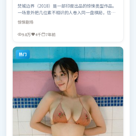
焚城边界（2018）是一部印度出品的惊悚类型作品。
一场意外把几位素不相识的人卷入同一盘棋局，信任
与背叛交替上演。群像刻画各有弧光，配角亦承担叙
惊悚
剧场
事推进功能。由管虎执导，宋康昊、秦海璐、黄政
民，孙艺珍、弗洛伦丝·皮尤、堺雅人等联袂出演。
9.8万
4千
7年前
影片于2018年11月8日（印度）在部分地区首映上
线，适合喜欢惊悚题材的观众观看。
热门