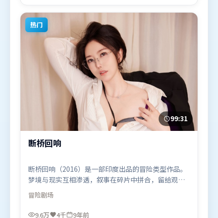
出演。影片于2024年7月26日（中国香港）在部分地
区首映上线，适合喜欢动漫题材的观众观看。
热门
99:31
断桥回响
断桥回响（2016）是一部印度出品的冒险类型作品。
梦境与现实互相渗透，叙事在碎片中拼合，留给观众
回味空间。视听风格统一而富有实验感，配乐与画面
冒险
剧场
情绪贴合。由程耳执导，胡歌、秦海璐、宋康昊，王
景春等联袂出演。影片于2016年12月20日（印度）在
9.6万
4千
9年前