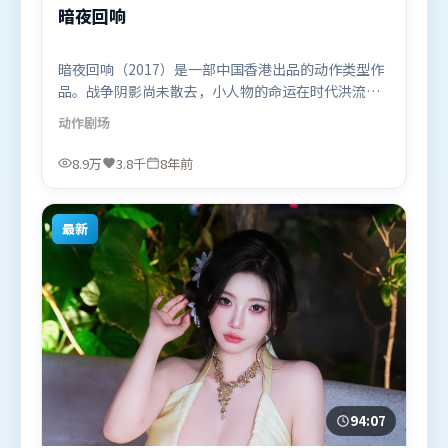
暗夜回响
暗夜回响（2017）是一部中国香港出品的动作类型作
品。战争阴影尚未散去，小人物的命运在时代洪流里
被轻轻托起又放下。视听风格统一而富有实验感，配
动作
剧场
乐与画面情绪贴合。由娄烨执导，木村拓哉、孙艺
珍、梁朝伟，基里安·墨菲、肖战等联袂出演。影片
8.9万
3.8千
8年前
于2017年9月11日（中国香港）在部分地区首映上
线，适合喜欢动作题材的观众观看。
最新
94:07