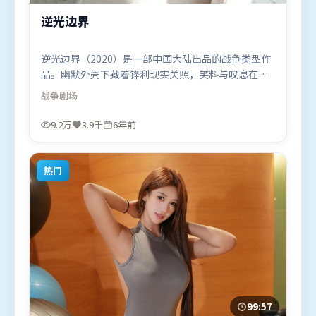
逆光边界
逆光边界（2020）是一部中国大陆出品的战争类型作
品。幽默外壳下藏着锋利现实关照，笑料与叹息在同
一场景里并存。叙事线索多线并进，最终在关键节点
战争
剧场
收束。由程耳执导，谭卓、宋康昊、赵丽颖，刘德
华、迪皮卡·帕度柯妮等联袂出演。影片于2020年6
9.2万
3.9千
6年前
月10日（中国大陆）在部分地区首映上线，适合喜欢
战争题材的观众观看。
热门
99:57