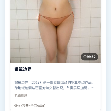
99:52
银翼边界
银翼边界（2017）是一部泰国出品的犯罪类型作品。
跨地域追索与密室对峙交替出现，节奏层层加码，张
力持续上扬。群像刻画各有弧光，配角亦承担叙事推
犯罪
剧场
进功能。由洪常秀执导，赵丽颖、托尼·贾、肖战，
沈腾、杨紫、吴京等联袂出演。影片于2017年2月13
9.7万
4千
9年前
日（泰国）在部分地区首映上线，适合喜欢犯罪题材