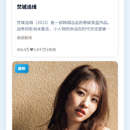
焚城追缉
焚城追缉（2023）是一部韩国出品的悬疑类型作品。
战争阴影尚未散去，小人物的命运在时代洪流里被轻
轻托起又放下。摄影与美术共同营造出强烈地域气
悬疑
剧场
质，增强沉浸感。由让-皮埃尔·热内执导，艾米莉·
布朗特、古天乐、胡歌，刘亦菲、章子怡、杨幂等联
8.9万
3.8千
3年前
袂出演。影片于2023年8月28日（韩国）在部分地区
首映上线，适合喜欢悬疑题材的观众观看。
最新