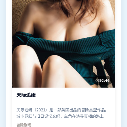
92:46
天际追缉
天际追缉（2021）是一部美国出品的冒险类型作品。
城市霓虹与旧日记忆交织，主角在追寻真相的路上不
断付出代价。高潮段落信息密度高，情绪释放与主题
冒险
剧场