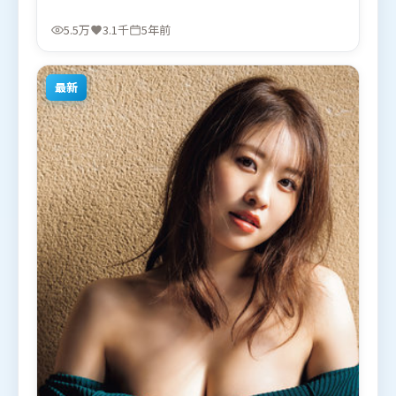
回扣同时完成。由王家卫执导，白宇、河正宇、阿米
尔·汗，段奕宏、胡歌、谭卓等联袂出演。影片于
5.5万
3.1千
5年前
2021年7月7日（美国）在部分地区首映上线，适合喜
欢冒险题材的观众观看。
最新