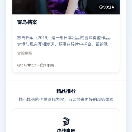
99:24
雾岛档案
雾岛档案（2019）是一部日本出品的冒险类型作品。
梦境与现实互相渗透，叙事在碎片中拼合，留给观众
回味空间。叙事线索多线并进，最终在关键节点收
冒险
剧场
束。由许鞍华执导，宋康昊、阿米尔·汗、周迅，汤
唯、沈腾等联袂出演。影片于2019年6月9日（日本）
2万
2.2千
7年前
在部分地区首映上线，适合喜欢冒险题材的观众观
看。
精品推荐
精心挑选的优质影视内容，为您带来更好的观影体验
🎬
院线电影